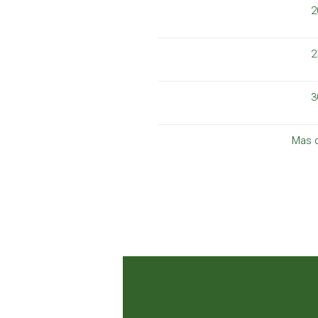
2
2
3
Mas 