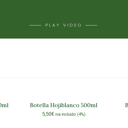
⸻ PLAY VIDEO ⸻
00ml
Botella Hojiblanco 500ml
B
5,50
€
iva incluido (4%)