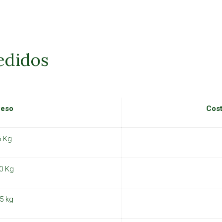
edidos
Peso
Cost
5 Kg
0 Kg
5 kg