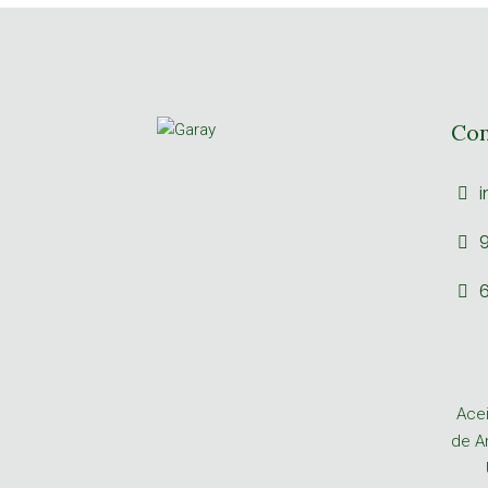
Con
i
9
6
Acei
de A