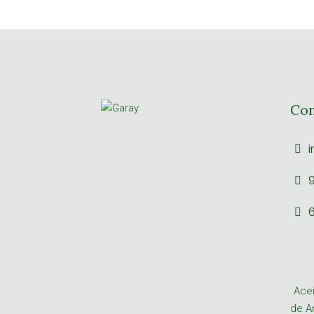
Con
i
9
6
Acei
de A