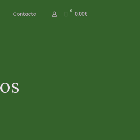
0
s
Contacto
0,00€
os