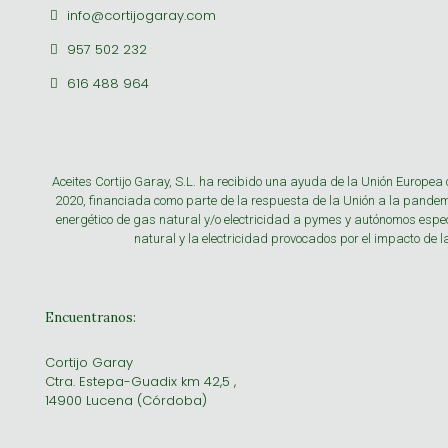
info@cortijogaray.com
957 502 232
616 488 964
Aceites Cortijo Garay, S.L. ha recibido una ayuda de la Unión Europ
2020, financiada como parte de la respuesta de la Unión a la pand
energético de gas natural y/o electricidad a pymes y autónomos espec
natural y la electricidad provocados por el impacto de 
Encuentranos:
Cortijo Garay
Ctra. Estepa-Guadix km 42,5 ,
14900 Lucena (Córdoba)